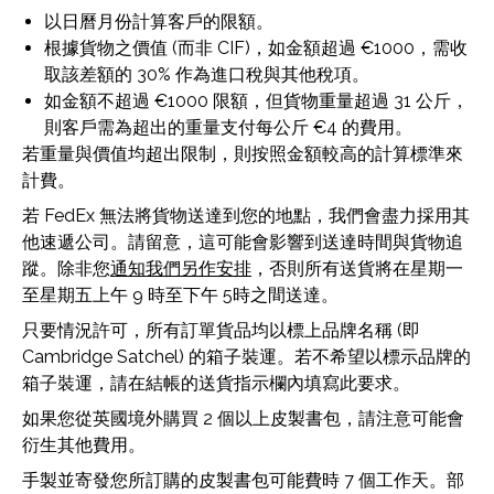
以日曆月份計算客戶的限額。
根據貨物之價值 (而非 CIF)，如金額超過 €1000，需收
取該差額的 30% 作為進口稅與其他稅項。
如金額不超過 €1000 限額，但貨物重量超過 31 公斤，
則客戶需為超出的重量支付每公斤 €4 的費用。
若重量與價值均超出限制，則按照金額較高的計算標準來
計費。
若 FedEx 無法將貨物送達到您的地點，我們會盡力採用其
他速遞公司。請留意，這可能會影響到送達時間與貨物追
蹤。除非您
通知我們另作安排
，否則所有送貨將在星期一
至星期五上午 9 時至下午 5時之間送達。
只要情況許可，所有訂單貨品均以標上品牌名稱 (即
Cambridge Satchel) 的箱子裝運。若不希望以標示品牌的
箱子裝運，請在結帳的送貨指示欄內填寫此要求。
如果您從英國境外購買 2 個以上皮製書包，請注意可能會
衍生其他費用。
手製並寄發您所訂購的皮製書包可能費時 7 個工作天。部